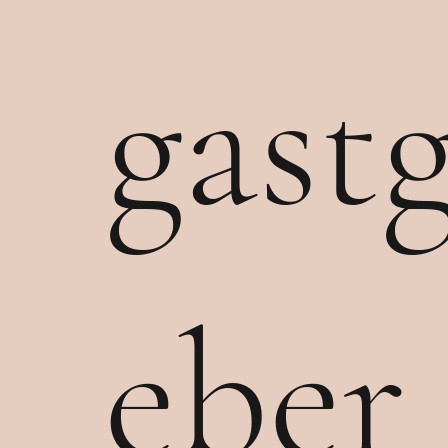
work with me
gast
eber