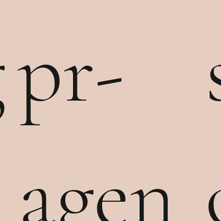
g
pr-
agen