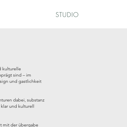
STUDIO
 kulturelle
rägt sind – im
esign und gastlichkeit
nturen dabei, substanz
klar und kulturell
ht mit der übergabe