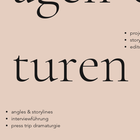
turen
proj
stor
edit
angles & storylines
interviewführung
press trip dramaturgie