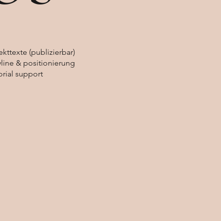
ekttexte (publizierbar)
yline & positionierung
orial support