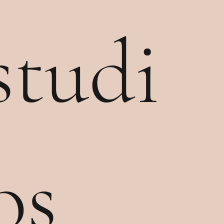
studi
os