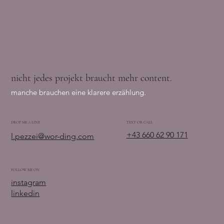
nicht jedes projekt braucht mehr content.
manche brauchen eine klarere erzählung.
DROP ME A LINE
TEXT OR CALL
+43 660 62 90 171
l.pezzei@wor-ding.com
FOLLOW ME ON
instagram
linkedin